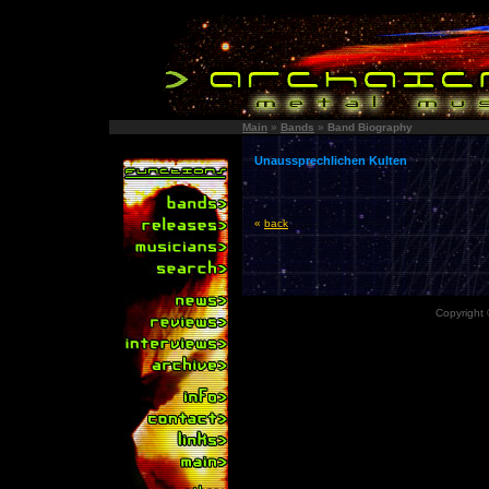
Main
»
Bands
»
Band Biography
Unaussprechlichen Kulten
«
back
Copyright 